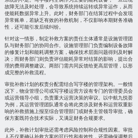
故障无法及时处理，会导致系统持续运转或异常运作，从而
使能耗数据异常上升。此时，财务部门在结算过程中会发现
异常账单，若缺乏有效的补救机制，不仅影响本期财务准确
性，还可能引发后续纠纷。
针对这一情形，制定补救方案的责任主体通常是设施管理团
队与财务部门的协同合作。设施管理部门负责编制设备故障
的修复计划和能耗调整方案，确保技术层面问题得到及时解
决；而财务部门则负责评估能耗异常对结算的影响，提出合
理的费用调整建议。两部门需共同反馈给更高层管理，以形
成完整的补救流程。
审批补救计划的权责分配需结合写字楼的管理架构。一般情
况下，物业管理公司或写字楼运营方设有专门的管理委员会
或运营领导小组，负责重大运营决策的审议。以中航九悦荟
为例，其运营管理团队通常会将此类涉及财务和运营双重影
响的补救措施上报至综合管理部门或财务主管领导审批，确
保方案既符合技术实际，又满足财务合规要求。
此外，补救计划审批还需考虑风险控制和合规性因素。审批
人不仅要确认补救方案的可行性和有效性，还需确保调整后