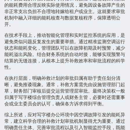
的能耗费用合理反映实际使用情况，避免因设备故障产生的
非正常支出负担不合理地转嫁给租户或业主。这就要求审批
机制中融入详细的能耗核查与数据复核程序，保障透明公
开。
在技术手段上，推动智能化管理和实时监控系统的应用，是
避免类似问题反复发生的重要举措。通过精准监测空调运行
状态和能耗变化，管理团队可以在故障初期及时预警，减少
能耗溢出风险。结合财务系统的自动对接，能够实现预警与
结算的无缝连接，从根本上提升补救效率和审批流程的科学
性。
在执行层面，明确补救计划的审批归属有助于责任划分清
晰，避免推诿现象。通常，补救方案需先由设施管理部门起
草，财务部门审核后提交运营管理层审批。最终决策权一般
归属于写字楼综合管理负责人或财务主管，必要时还需董事
会或业主委员会的认可，确保各方诉求得到平衡。
综上所述，应对写字楼办公环境中因空调故障引发的能耗异
常，建立科学合理的补救计划审批机制显得尤为重要。通过
明确责任主体、完善审批流程以及引入智能监控手段，既能