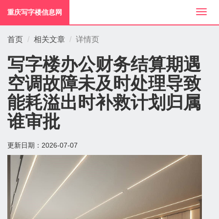
重庆写字楼信息网
切
换
导
首页
相关文章
详情页
航
写字楼办公财务结算期遇
空调故障未及时处理导致
能耗溢出时补救计划归属
谁审批
更新日期：
2026-07-07