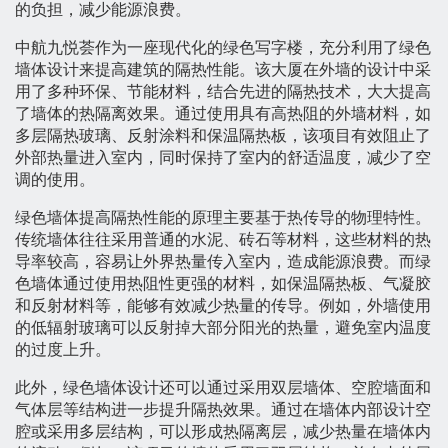
的负担，减少能源浪费。
中航九悦荟作为一座现代化的绿色写字楼，充分利用了绿色
墙体设计来提高建筑的隔热性能。该大厦在外墙的设计中采
用了多种环保、节能材料，结合先进的隔热技术，大大提高
了墙体的热隔离效果。通过使用具有高热阻的外墙材料，如
多层隔热玻璃、反射涂料和保温隔热板，该项目有效阻止了
外部热量进入室内，同时保持了室内的舒适温度，减少了空
调的使用。
绿色墙体提高隔热性能的原理主要基于热传导的物理特性。
传统墙体往往采用普通的水泥、砖石等材料，这些材料的热
导率较高，容易让外界热量传入室内，造成能源浪费。而绿
色墙体通过使用热阻性更强的材料，如保温隔热板、气凝胶
和反射材料等，能够有效减少热量的传导。例如，外墙使用
的低辐射玻璃可以反射掉大部分阳光的热量，避免室内温度
的过度上升。
此外，绿色墙体设计还可以通过采用双层墙体、空腔墙面和
气体层等结构进一步提升隔热效果。通过在墙体内部设计空
腔或采用多层结构，可以形成热隔离层，减少热量在墙体内