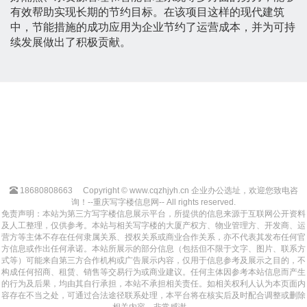
有效帮助实现长期的节约目标。在该项目这样的现代建筑
中，节能措施的成功应用为企业节约了运营成本，并为可持
续发展做出了积极贡献。
18680808663
Copyright © www.cqzhjyh.cn 企业办公选址，欢迎您致电咨
询！--重庆写字楼信息网-- All rights reserved.
免责声明：本站为第三方写字楼信息展示平台，所提供的信息来源于互联网公开资料
及人工整理，仅供参考。本站与相关写字楼的大厦产权方、物业管理方、开发商、运
营方等主体不存在任何隶属关系、授权关系或商业合作关系，亦不代表其发布任何官
方信息或作出任何承诺。本站所展示的部分信息（包括但不限于文字、图片、联系方
式等）可能来自第三方合作机构或广告展示内容，仅用于信息参考及展示之目的，不
构成任何招商、租赁、销售等交易行为或商业建议。任何主体因参考本站信息而产生
的行为及后果，均由其自行承担，本站不承担相关责任。如相关权利人认为本页面内
容存在不当之处，可通过合法途径联系处理，本平台将在核实后及时配合调整或删除